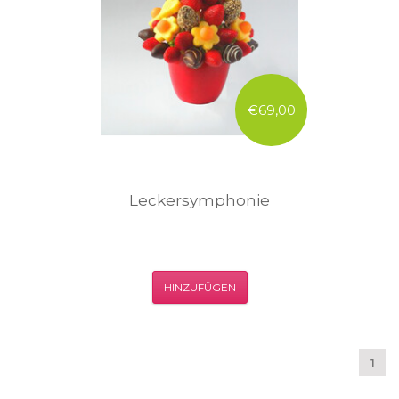
€69,00
Leckersymphonie
HINZUFÜGEN
1