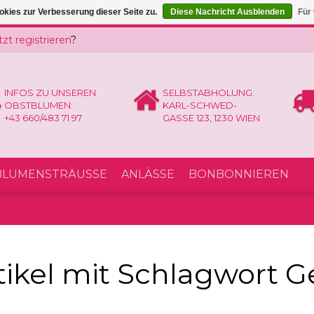
kies zur Verbesserung dieser Seite zu.
Diese Nachricht Ausblenden
Für
tzt registrieren
?
INFOS ZU UNSEREN
SELBSTABHOLUNG:
OBSTBLUMEN:
KARL-SCHWED-
+43 660/483 71 97
GASSE 123, 1230 WIEN
LUMENSTRÄUSSE
ANLÄSSE
BONBONNIEREN
tikel mit Schlagwort 