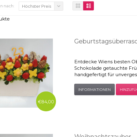
n nach:
Höchster Preis
ukte
Geburtstagsüberras
Entdecke Wiens besten Obs
Schokolade getauchte Frü
handgefertigt für unverge
INFORMATIONEN
HINZUF
€84,00
Weihnachtszauber