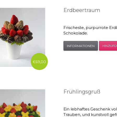
Erdbeertraum
Frischeste, purpurrote Erd
Schokolade.
INFORMATIONEN
HINZUF
€69,00
Frühlingsgruß
Ein lebhaftes Geschenk vo
Trauben, und kunstvoll ge