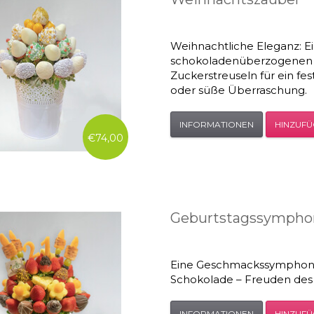
Weihnachtliche Eleganz: Ei
schokoladenüberzogenen Er
Zuckerstreuseln für ein fes
oder süße Überraschung.
INFORMATIONEN
HINZUF
€74,00
Geburtstagssympho
Eine Geschmackssymphoni
Schokolade – Freuden des G
INFORMATIONEN
HINZUF