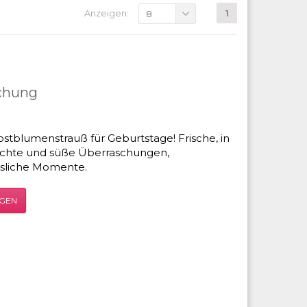
Anzeigen:
1
8
chung
tblumenstrauß für Geburtstage! Frische, in
chte und süße Überraschungen,
ssliche Momente.
ÜGEN