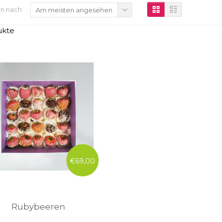
n nach:
Am meisten angesehen
ukte
€69,00
Rubybeeren