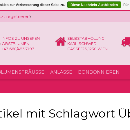
kies zur Verbesserung dieser Seite zu.
Diese Nachricht Ausblenden
Für
tzt registrieren
?
INFOS ZU UNSEREN
SELBSTABHOLUNG:
OBSTBLUMEN:
KARL-SCHWED-
+43 660/483 71 97
GASSE 123, 1230 WIEN
LUMENSTRÄUSSE
ANLÄSSE
BONBONNIEREN
tikel mit Schlagwort 