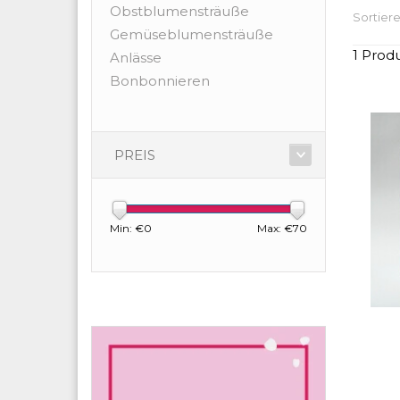
Obstblumensträuße
Sortiere
Gemüseblumensträuße
1 Prod
Anlässe
Bonbonnieren
PREIS
Min: €
0
Max: €
70