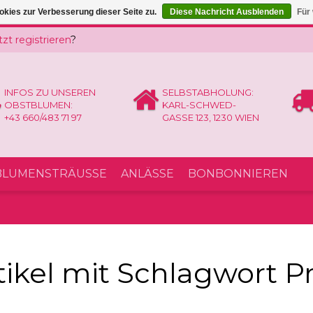
kies zur Verbesserung dieser Seite zu.
Diese Nachricht Ausblenden
Für
tzt registrieren
?
INFOS ZU UNSEREN
SELBSTABHOLUNG:
OBSTBLUMEN:
KARL-SCHWED-
+43 660/483 71 97
GASSE 123, 1230 WIEN
LUMENSTRÄUSSE
ANLÄSSE
BONBONNIEREN
tikel mit Schlagwort P