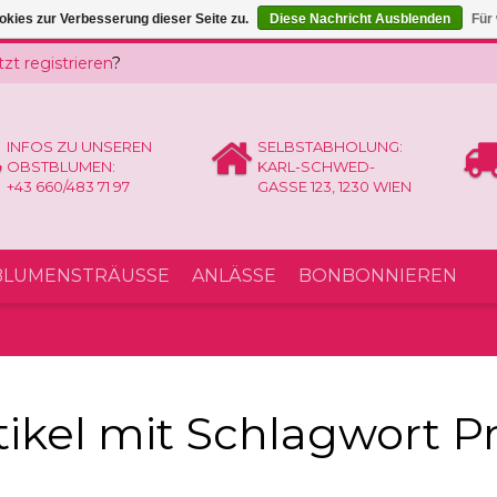
kies zur Verbesserung dieser Seite zu.
Diese Nachricht Ausblenden
Für
tzt registrieren
?
INFOS ZU UNSEREN
SELBSTABHOLUNG:
OBSTBLUMEN:
KARL-SCHWED-
+43 660/483 71 97
GASSE 123, 1230 WIEN
LUMENSTRÄUSSE
ANLÄSSE
BONBONNIEREN
tikel mit Schlagwort P