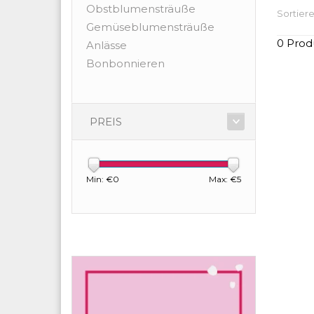
Obstblumensträuße
Sortiere
Gemüseblumensträuße
0 Prod
Anlässe
Bonbonnieren
PREIS
Min: €
0
Max: €
5